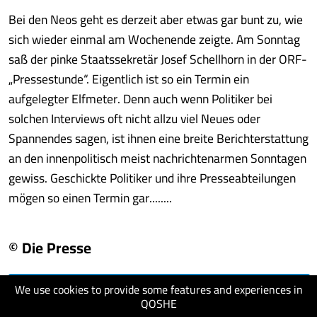
Bei den Neos geht es derzeit aber etwas gar bunt zu, wie
sich wieder einmal am Wochenende zeigte. Am Sonntag
saß der pinke Staatssekretär Josef Schellhorn in der ORF-
„Pressestunde“. Eigentlich ist so ein Termin ein
aufgelegter Elfmeter. Denn auch wenn Politiker bei
solchen Interviews oft nicht allzu viel Neues oder
Spannendes sagen, ist ihnen eine breite Berichterstattung
an den innenpolitisch meist nachrichtenarmen Sonntagen
gewiss. Geschickte Politiker und ihre Presseabteilungen
mögen so einen Termin gar........
© Die Presse
We use cookies to provide some features and experiences in
visit website
QOSHE