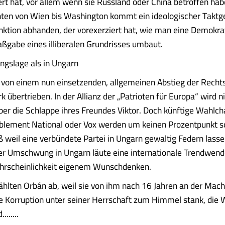
ert hat, vor allem wenn sie Russland oder China betroffen hab
ten von Wien bis Washington kommt ein ideologischer Taktge
ktion abhanden, der vorexerziert hat, wie man eine Demokrat
ßgabe eines illiberalen Grundrisses umbaut.
ngslage als in Ungarn
 von einem nun einsetzenden, allgemeinen Abstieg der Rechts
rk übertrieben. In der Allianz der „Patrioten für Europa“ wird
über die Schlappe ihres Freundes Viktor. Doch künftige Wahlc
lement National oder Vox werden um keinen Prozentpunkt s
oß weil eine verbündete Partei in Ungarn gewaltig Federn lass
er Umschwung in Ungarn läute eine internationale Trendwende 
hrscheinlichkeit eigenem Wunschdenken.
hlten Orbán ab, weil sie von ihm nach 16 Jahren an der Mach
die Korruption unter seiner Herrschaft zum Himmel stank, die 
......