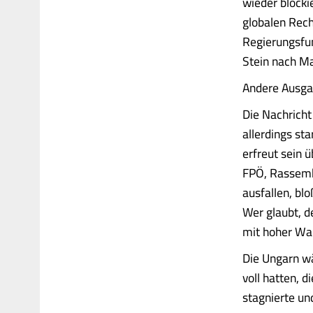
wieder blocki
globalen Rech
Regierungsfun
Stein nach Ma
Andere Ausga
Die Nachricht
allerdings sta
erfreut sein 
FPÖ, Rassemb
ausfallen, bl
Wer glaubt, d
mit hoher Wa
Die Ungarn wä
voll hatten, 
stagnierte und..