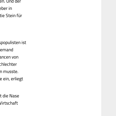
en. Und der
ber in
ie Stein für
populisten ist
 niemand
hancen von
chlechter
en musste.
ein, erliegt
t die Nase
Wirtschaft