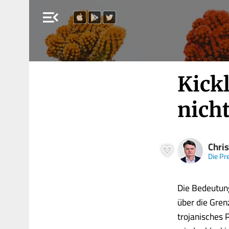
menu_open
Kick
nicht
Chris
Die Pr
Die Bedeutung
über die Gren
trojanisches 