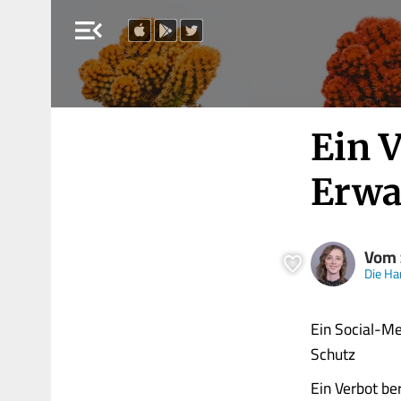
menu_open
Ein 
Erwa
Vom 
Die Ha
Ein Social-M
Schutz
Ein Verbot be