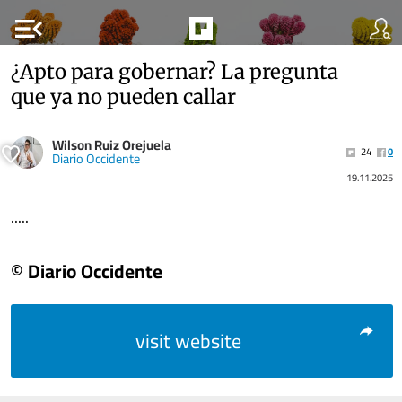
menu_open
¿Apto para gobernar? La pregunta
que ya no pueden callar
Wilson Ruiz Orejuela
24
0
Diario Occidente
19.11.2025
.....
© Diario Occidente
visit website