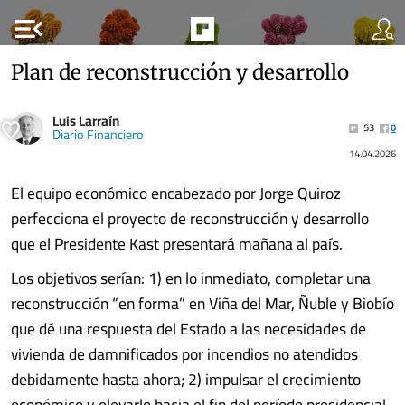
menu_open
Plan de reconstrucción y desarrollo
Luis Larraín
53
0
Diario Financiero
14.04.2026
El equipo económico encabezado por Jorge Quiroz
perfecciona el proyecto de reconstrucción y desarrollo
que el Presidente Kast presentará mañana al país.
Los objetivos serían: 1) en lo inmediato, completar una
reconstrucción “en forma” en Viña del Mar, Ñuble y Biobío
que dé una respuesta del Estado a las necesidades de
vivienda de damnificados por incendios no atendidos
debidamente hasta ahora; 2) impulsar el crecimiento
económico y elevarlo hacia el fin del período presidencial