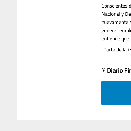
Conscientes d
Nacional y De
nuevamente a 
generar emple
entiende que 
“Parte de la i
© Diario Fi