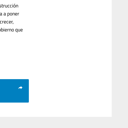
strucción
da a poner
crecer,
obierno que