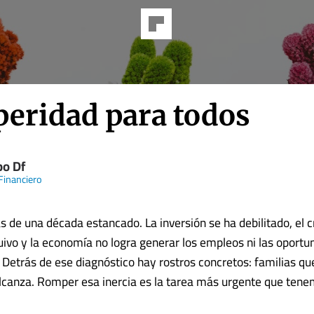
peridad para todos
po Df
 Financiero
ás de una década estancado. La inversión se ha debilitado, el 
uivo y la economía no logra generar los empleos ni las oportu
. Detrás de ese diagnóstico hay rostros concretos: familias q
lcanza. Romper esa inercia es la tarea más urgente que te