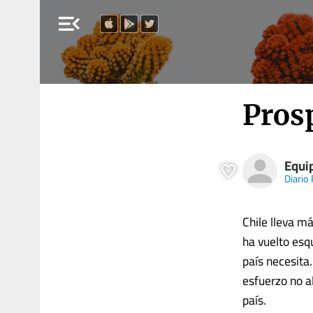
menu_open
Pros
Equi
Diario
Chile lleva m
ha vuelto esq
país necesita
esfuerzo no a
país.