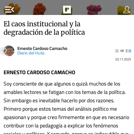
menu_open
El caos institucional y la
degradación de la política
Ernesto Cardoso Camacho
46
0
Diario del Huila
02.11.2025
ERNESTO CARDOSO CAMACHO
Soy consciente de que algunos o quizá muchos de los
amables lectores se fatigan con los temas de la política.
Sin embargo es inevitable hacerlo por dos razones.
Primero porque estos temas del análisis político me
apasionan y porque creo firmemente en que es necesario
contribuir con la pedagogía a explicar los fenómenos
sociales y políticos. Y segundo, porque es indiscutible que