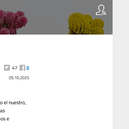
47
0
05.10.2025
o el nuestro,
mas
mos e