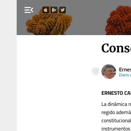
menu_open
Cons
Erne
Diario 
ERNESTO C
La dinámica n
regido además
constituciona
instrumentos 