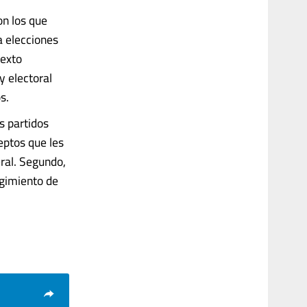
on los que
a elecciones
texto
y electoral
s.
s partidos
eptos que les
eral. Segundo,
rgimiento de