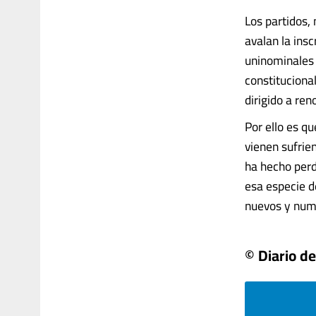
Los partidos,
avalan la insc
uninominales 
constitucional
dirigido a ren
Por ello es qu
vienen sufrie
ha hecho perd
esa especie de
nuevos y numer
© Diario de