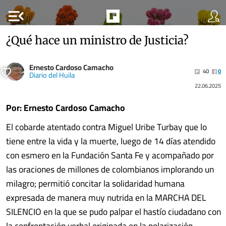
menu_open
¿Qué hace un ministro de Justicia?
Ernesto Cardoso Camacho
40
0
Diario del Huila
22.06.2025
Por: Ernesto Cardoso Camacho
El cobarde atentado contra Miguel Uribe Turbay que lo
tiene entre la vida y la muerte, luego de 14 días atendido
con esmero en la Fundación Santa Fe y acompañado por
las oraciones de millones de colombianos implorando un
milagro; permitió concitar la solidaridad humana
expresada de manera muy nutrida en la MARCHA DEL
SILENCIO en la que se pudo palpar el hastío ciudadano con
la confrontación verbal originada en la polarización