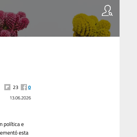
23
0
13.06.2026
 política e
crementó esta