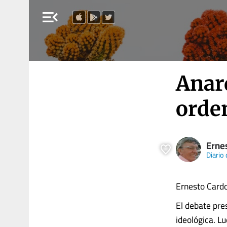
menu_open
Anarq
orde
Erne
Diario 
Ernesto Car
El debate pres
ideológica. Lu