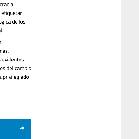
cracia
 etiquetar
ógica de los
l.
a
nas,
s evidentes
tos del cambio
a privilegiado