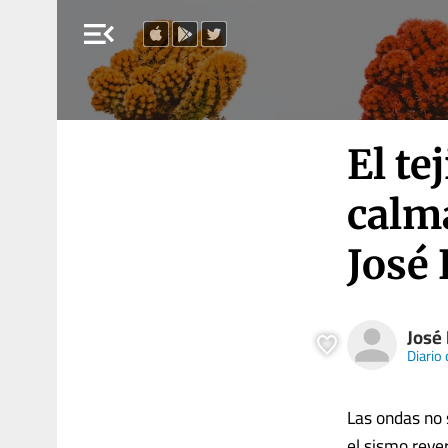
menu_open
El te
calma
José
José
Diario
Las ondas no s
el sismo reve