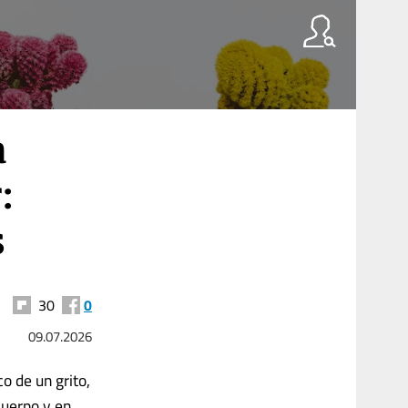
a
:
s
30
0
09.07.2026
o de un grito,
cuerpo y en