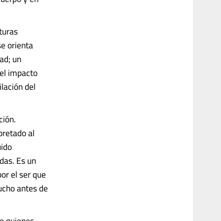
turas
se orienta
ad; un
del impacto
lación del
ción.
pretado al
uido
idas. Es un
or el ser que
ucho antes de
e quienes,