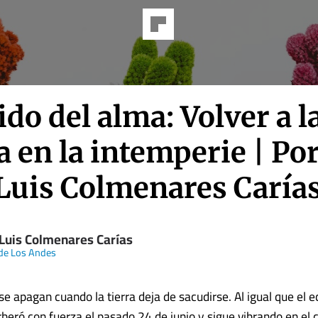
jido del alma: Volver a l
 en la intemperie | Por
 Luis Colmenares Caría
 Luis Colmenares Carías
 de Los Andes
e apagan cuando la tierra deja de sacudirse. Al igual que el ec
rberó con fuerza el pasado 24 de junio y sigue vibrando en el 