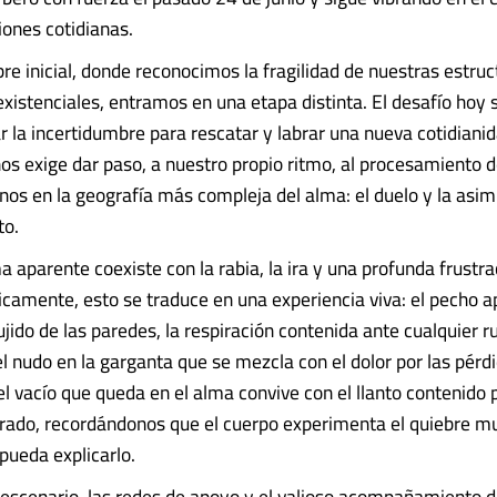
iones cotidianas.
bre inicial, donde reconocimos la fragilidad de nuestras estruc
existenciales, entramos en una etapa distinta. El desafío hoy 
r la incertidumbre para rescatar y labrar una nueva cotidianid
os exige dar paso, a nuestro propio ritmo, al procesamiento 
nos en la geografía más compleja del alma: el duelo y la asimi
to.
 aparente coexiste con la rabia, la ira y una profunda frustra
amente, esto se traduce en una experiencia viva: el pecho a
ujido de las paredes, la respiración contenida ante cualquier r
el nudo en la garganta que se mezcla con el dolor por las pérd
l vacío que queda en el alma convive con el llanto contenido p
rado, recordándonos que el cuerpo experimenta el quiebre m
pueda explicarlo.
 escenario, las redes de apoyo y el valioso acompañamiento d