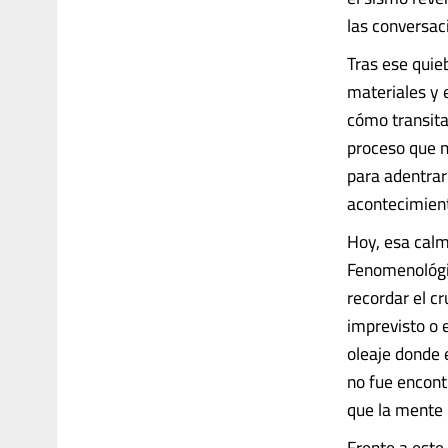
las conversac
Tras ese quie
materiales y 
cómo transita
proceso que n
para adentrar
acontecimien
Hoy, esa calma
Fenomenológic
recordar el cr
imprevisto o 
oleaje donde e
no fue encont
que la mente 
Frente a este