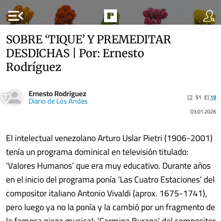
menu_open
SOBRE ‘TIQUE’ Y PREMEDITAR
DESDICHAS | Por: Ernesto
Rodríguez
Ernesto Rodríguez
51
19
Diario de Los Andes
03.01.2026
El intelectual venezolano Arturo Uslar Pietri (1906-2001)
tenía un programa dominical en televisión titulado:
‘Valores Humanos’ que era muy educativo. Durante años
en el inicio del programa ponía ‘Las Cuatro Estaciones’ del
compositor italiano Antonio Vivaldi (aprox. 1675-1741),
pero luego ya no la ponía y la cambió por un fragmento de
la famosa pieza musical: ‘Carmina Burana’ del compositor