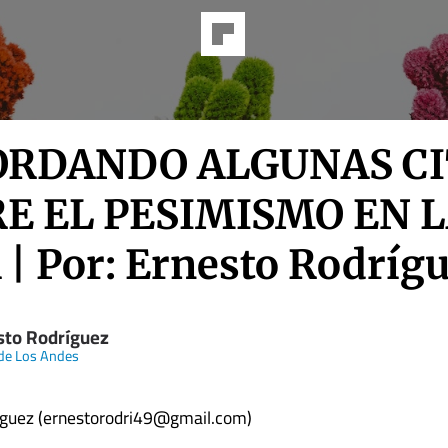
ORDANDO ALGUNAS CI
E EL PESIMISMO EN 
 | Por: Ernesto Rodríg
sto Rodríguez
 de Los Andes
íguez (ernestorodri49@gmail.com)