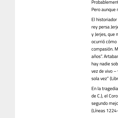
Probablemente
Pero aunque n
El historiador
rey persa Jer
y Jerjes, que 
ocurrió cómo 
compasión. Mi
años”. Artaba
hay nadie sobr
vez de vivo –
sola vez” (Libr
En la tragedi
de C.), el Co
segundo mejor
(Líneas 1224