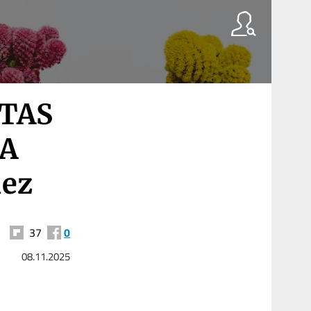
TAS
LA
uez
37
0
08.11.2025