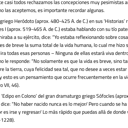
 casi todos rechazamos las concepciones muy pesimistas ant
o las aceptemos, es importante recordar algunas.
 griego Heródoto (aprox. 480-425 A. de C.) en sus ‘Historias’ r
jes I (aprox. 519-465 A. de C.) estaba hablando con su tío pat
miraba a su ejército, dice: “Yo estaba reflexionando sobre cos
es de breve la suma total de la vida humana, lo cual me hizo s
ra todas esas personas – Ninguna de ellas estará viva dentr
no le responde: “No solamente es que la vida es breve, sino 
e la tierra, cuya felicidad sea tal, que no desee a veces esta
 y esto es un pensamiento que ocurre frecuentemente en la vi
o VII, 46).
a ‘Edipo en Colono’ del gran dramaturgo griego Sófocles (apro
ro dice: “No haber nacido nunca es lo mejor/ Pero cuando se ha
 es irse y regresar/ Lo más rápido que puedas allá de donde 
-1228).