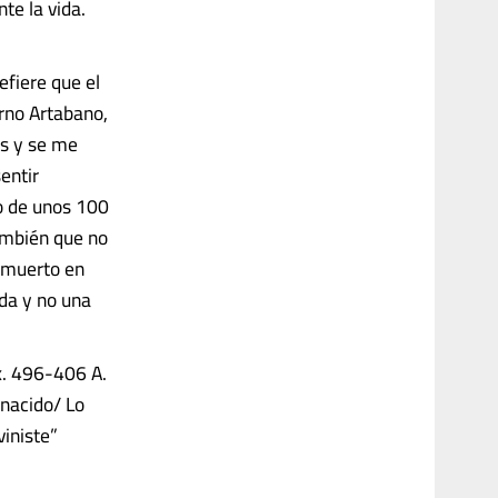
e la vida.
efiere que el
erno Artabano,
as y se me
entir
o de unos 100
también que no
r muerto en
da y no una
x. 496-406 A.
 nacido/ Lo
viniste”