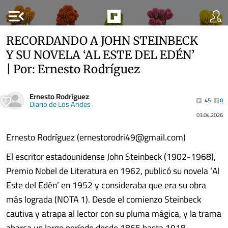
menu_open
RECORDANDO A JOHN STEINBECK
Y SU NOVELA ‘AL ESTE DEL EDÉN’
| Por: Ernesto Rodríguez
Ernesto Rodríguez
45
0
Diario de Los Andes
03.04.2026
Ernesto Rodríguez (ernestorodri49@gmail.com)
El escritor estadounidense John Steinbeck (1902-1968),
Premio Nobel de Literatura en 1962, publicó su novela ‘Al
Este del Edén’ en 1952 y consideraba que era su obra
más lograda (NOTA 1). Desde el comienzo Steinbeck
cautiva y atrapa al lector con su pluma mágica, y la trama
abarca un largo período desde 1865 hasta 1918.