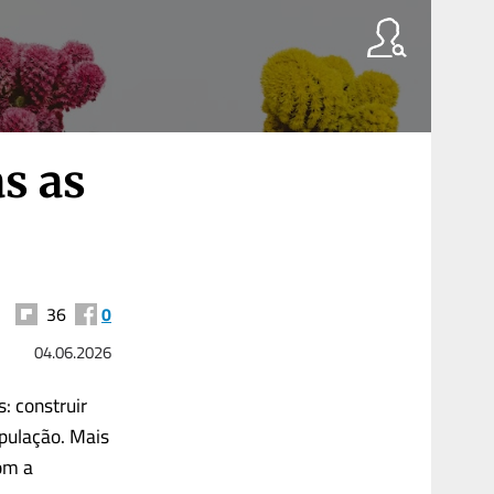
s as
36
0
04.06.2026
: construir
pulação. Mais
om a