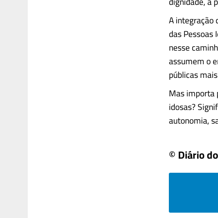
dignidade, a 
A integração
das Pessoas 
nesse caminh
assumem o en
públicas mais
Mas importa p
idosas? Signi
autonomia, saú
© Diário d