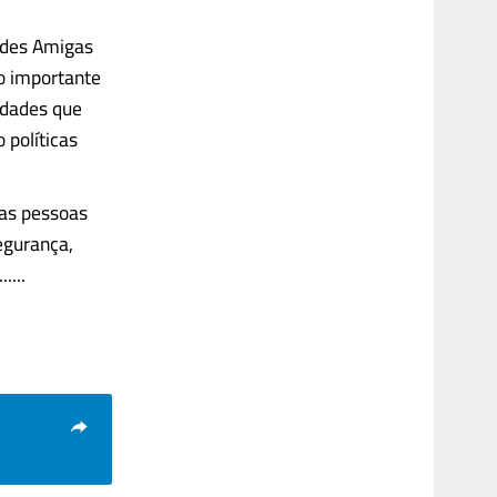
ades Amigas
o importante
idades que
políticas
das pessoas
egurança,
....