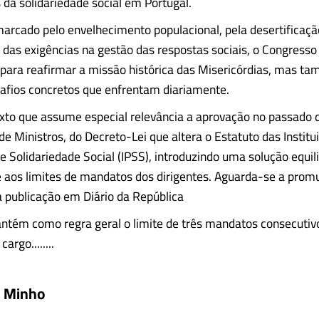
da solidariedade social em Portugal.
cado pelo envelhecimento populacional, pela desertificação 
das exigências na gestão das respostas sociais, o Congress
para reafirmar a missão histórica das Misericórdias, mas t
afios concretos que enfrentam diariamente.
xto que assume especial relevância a aprovação no passado d
e Ministros, do Decreto-Lei que altera o Estatuto das Institu
de Solidariedade Social (IPSS), introduzindo uma solução equil
 aos limites de mandatos dos dirigentes. Aguarda-se a prom
a publicação em Diário da República
tém como regra geral o limite de três mandatos consecutiv
argo........
o Minho