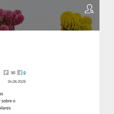
30
0
04.06.2026
as
 sobre o
ilares