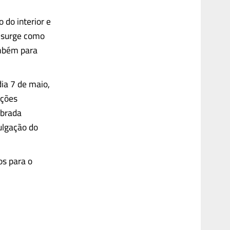
do interior e
o surge como
ambém para
ia 7 de maio,
ições
ibrada
ulgação do
os para o