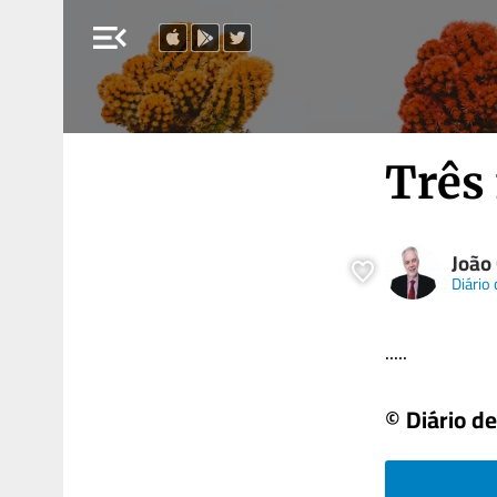
menu_open
Três
João
Diário 
.....
© Diário de