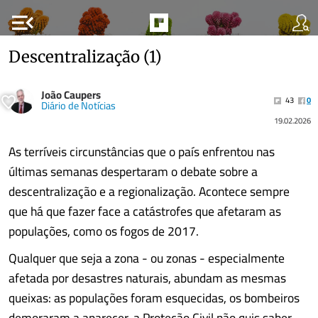
menu_open
Descentralização (1)
João Caupers
43
0
Diário de Notícias
19.02.2026
As terríveis circunstâncias que o país enfrentou nas
últimas semanas despertaram o debate sobre a
descentralização e a regionalização. Acontece sempre
que há que fazer face a catástrofes que afetaram as
populações, como os fogos de 2017.
Qualquer que seja a zona - ou zonas - especialmente
afetada por desastres naturais, abundam as mesmas
queixas: as populações foram esquecidas, os bombeiros
demoraram a aparecer, a Proteção Civil não quis saber