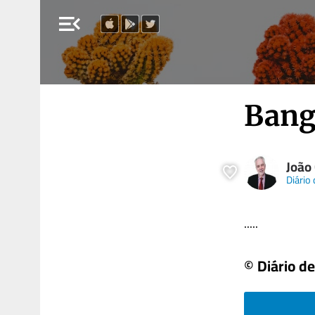
menu_open
Bang
João
Diário 
.....
© Diário de