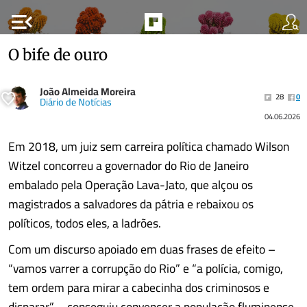
menu_open
O bife de ouro
João Almeida Moreira
28
0
Diário de Notícias
04.06.2026
Em 2018, um juiz sem carreira política chamado Wilson
Witzel concorreu a governador do Rio de Janeiro
embalado pela Operação Lava-Jato, que alçou os
magistrados a salvadores da pátria e rebaixou os
políticos, todos eles, a ladrões.
Com um discurso apoiado em duas frases de efeito –
“vamos varrer a corrupção do Rio” e “a polícia, comigo,
tem ordem para mirar a cabecinha dos criminosos e
disparar” – conseguiu convencer a população fluminense,