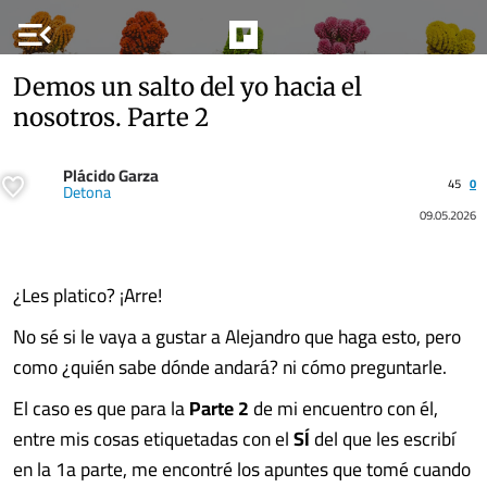
menu_open
Demos un salto del yo hacia el
nosotros. Parte 2
Plácido Garza
45
0
Detona
09.05.2026
¿Les platico? ¡Arre!
No sé si le vaya a gustar a Alejandro que haga esto, pero
como ¿quién sabe dónde andará? ni cómo preguntarle.
El caso es que para la
Parte 2
de mi encuentro con él,
entre mis cosas etiquetadas con el
SÍ
del que les escribí
en la 1a parte, me encontré los apuntes que tomé cuando