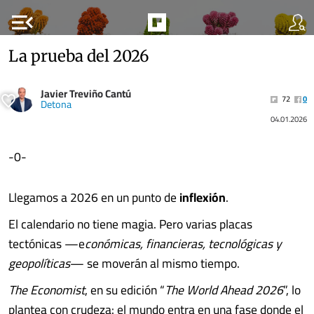
menu_open
La prueba del 2026
Javier Treviño Cantú
72
0
Detona
04.01.2026
-0-
Llegamos a 2026 en un punto de
inflexión
.
El calendario no tiene magia. Pero varias placas
tectónicas —e
conómicas, financieras, tecnológicas y
geopolíticas
— se moverán al mismo tiempo.
The Economist
, en su edición “
The World Ahead 2026
”, lo
plantea con crudeza: el mundo entra en una fase donde el