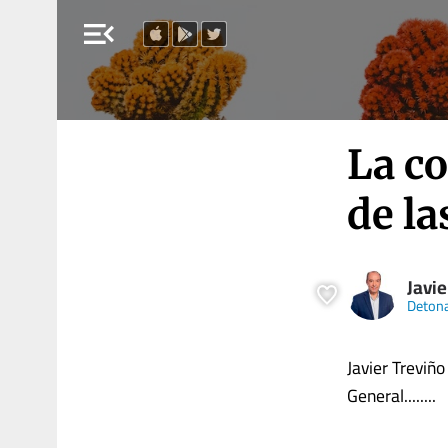
menu_open
La co
de l
Javie
Deton
Javier Treviñ
General........