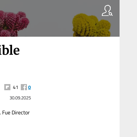
ible
41
0
30.09.2025
 Fue Director