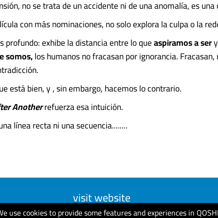
nsión, no se trata de un accidente ni de una anomalía, es una
elícula con más nominaciones, no solo explora la culpa o la re
 profundo: exhibe la distancia entre lo que
aspiramos a ser
y
te somos,
los humanos no fracasan por ignorancia. Fracasan
tradicción.
e está bien, y , sin embargo, hacemos lo contrario.
fter Another
refuerza esa intuición.
na línea recta ni una secuencia........
visit website
We use cookies to provide some features and experiences in QOSH