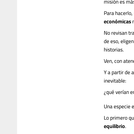
misión es más
Para hacerlo,
económicas
n
No revisan tr
de eso, elige
historias.
Ven, con aten
Y a partir de
inevitable:
¿qué verían 
Una especie 
Lo primero qu
equilibrio
.