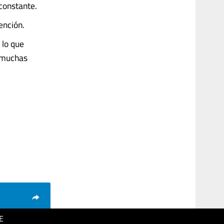
 constante.
dención.
 lo que
, muchas
E