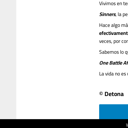
Vivimos en te
Sinners
, la p
Hace algo más
efectivamen
veces, por con
Sabemos lo qu
One Battle A
La vida no es u
© Detona