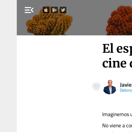
menu_open
El es
cine 
Javie
Deton
Imaginemos un
No viene a co