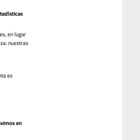
tadísticas
es, en lugar
za: nuestras
nta es
ivimos en