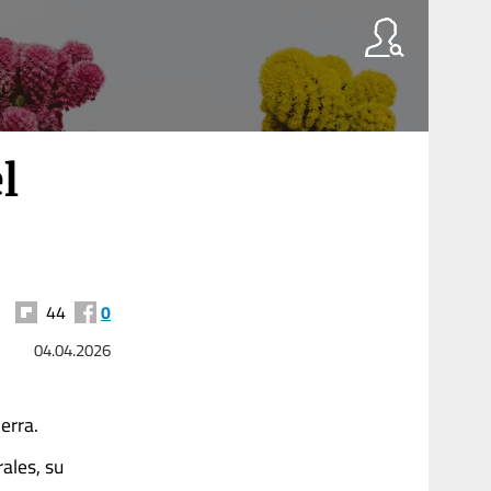
l
44
0
04.04.2026
ierra.
ales, su