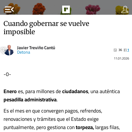
menu_open
Cuando gobernar se vuelve
imposible
Javier Treviño Cantú
36
1
Detona
11.01.2026
-0-
Enero
es, para millones de
ciudadanos
, una auténtica
pesadilla administrativa
.
Es el mes en que convergen pagos, refrendos,
renovaciones y trámites que el Estado exige
puntualmente, pero gestiona con
torpeza,
largas filas,