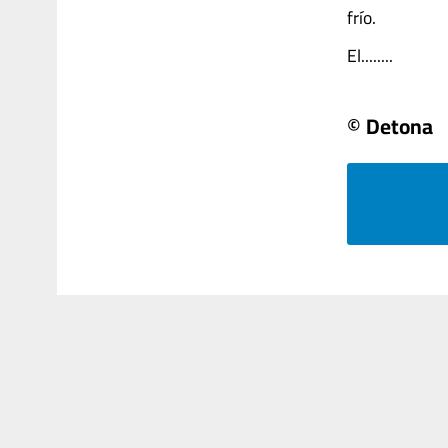
frío.
El........
© Detona