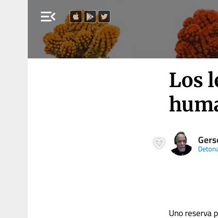
menu_open
Los 
hum
Gers
Deton
Uno reserva p