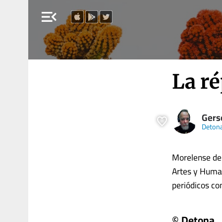
menu_open
La ré
Gers
Deton
Morelense de
Artes y Human
periódicos como
© Detona