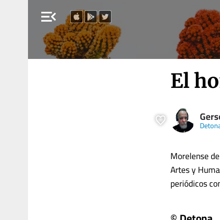
menu_open
El h
Gers
Deton
Morelense de
Artes y Human
periódicos como
© Detona