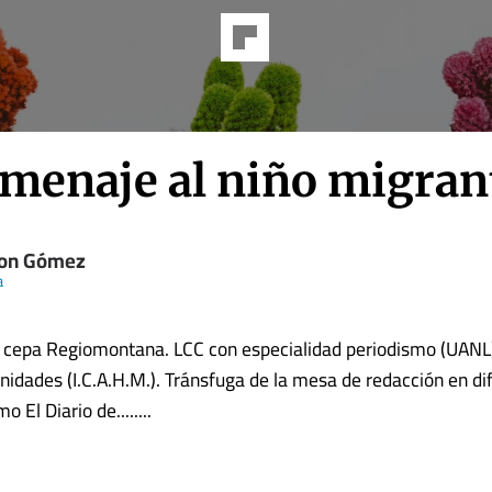
omenaje al niño migran
on Gómez
a
 cepa Regiomontana. LCC con especialidad periodismo (UANL)
idades (I.C.A.H.M.). Tránsfuga de la mesa de redacción en di
 El Diario de........