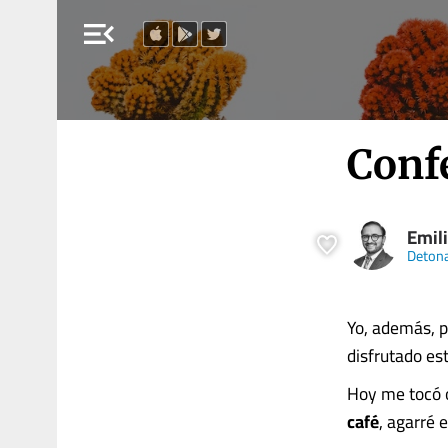
menu_open
Conf
Emil
Deton
Yo, además, p
disfrutado es
Hoy me tocó o
café
, agarré 