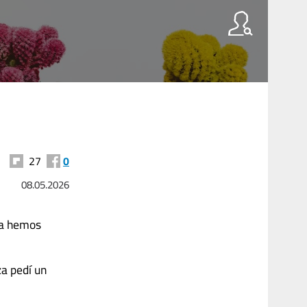
27
0
08.05.2026
da hemos
za pedí un