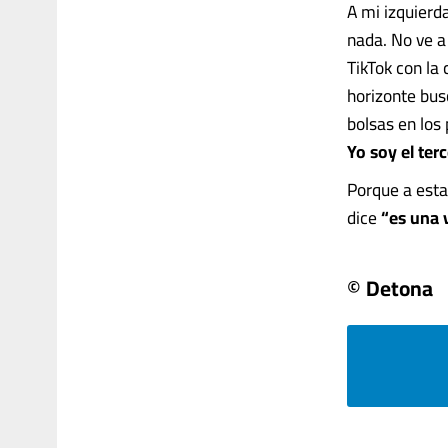
A mi izquierd
nada. No ve a
TikTok con la 
horizonte busc
bolsas en los 
Yo soy el ter
Porque a esta
dice
“es una v
© Detona