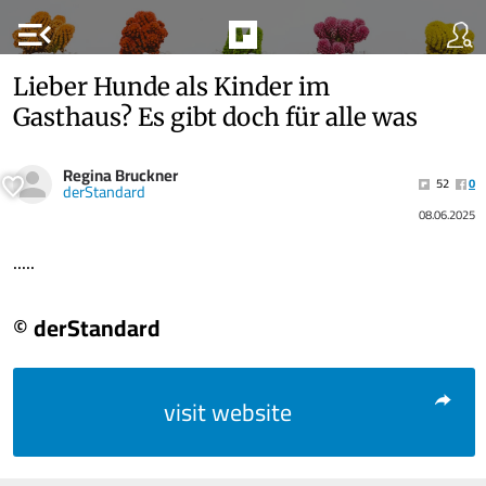
menu_open
Lieber Hunde als Kinder im
Gasthaus? Es gibt doch für alle was
Regina Bruckner
52
0
derStandard
08.06.2025
.....
© derStandard
visit website