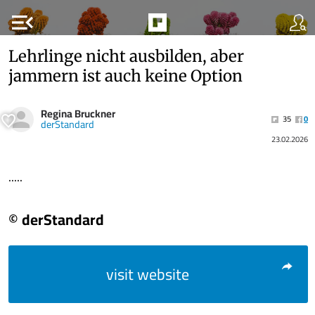
menu_open
Lehrlinge nicht ausbilden, aber
jammern ist auch keine Option
Regina Bruckner
35
0
derStandard
23.02.2026
.....
© derStandard
visit website