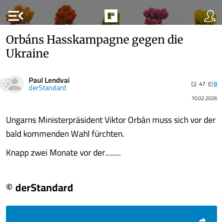
menu_open
Orbáns Hasskampagne gegen die
Ukraine
Paul Lendvai
47
0
derStandard
10.02.2026
Ungarns Ministerpräsident Viktor Orbán muss sich vor der
bald kommenden Wahl fürchten.
Knapp zwei Monate vor der........
© derStandard