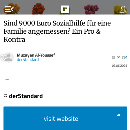
menu_open
Sind 9000 Euro Sozialhilfe für eine
Familie angemessen? Ein Pro &
Kontra
Muzayen Al-Youssef
50
0
derStandard
03.06.2025
.....
© derStandard
visit website