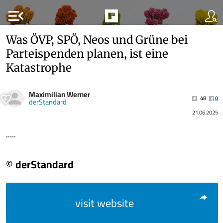
menu_open
Was ÖVP, SPÖ, Neos und Grüne bei
Parteispenden planen, ist eine
Katastrophe
Maximilian Werner
48
0
derStandard
21.06.2025
.....
© derStandard
visit website