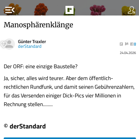
menu_open
Manosphärenklänge
Günter Traxler
31
0
derStandard
24.04.2026
Der ORF: eine einzige Baustelle?
Ja, sicher, alles wird teurer. Aber dem öffentlich-
rechtlichen Rundfunk, und damit seinen Gebührenzahlern,
für das Versenden einiger Dick-Pics vier Millionen in
Rechnung stellen........
© derStandard