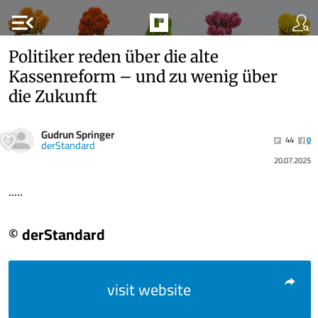
menu_open
Politiker reden über die alte
Kassenreform – und zu wenig über
die Zukunft
Gudrun Springer
44
0
derStandard
20.07.2025
.....
© derStandard
visit website