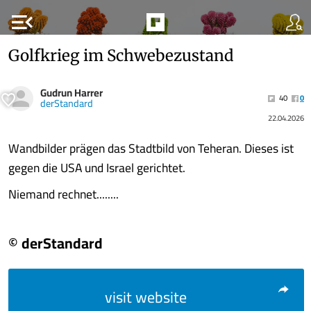
menu_open
Golfkrieg im Schwebezustand
Gudrun Harrer
40
0
derStandard
22.04.2026
Wandbilder prägen das Stadtbild von Teheran. Dieses ist
gegen die USA und Israel gerichtet.
Niemand rechnet........
© derStandard
visit website