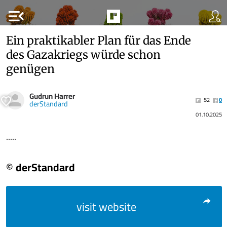
menu_open
Ein praktikabler Plan für das Ende
des Gazakriegs würde schon
genügen
Gudrun Harrer
52
0
derStandard
01.10.2025
.....
© derStandard
visit website