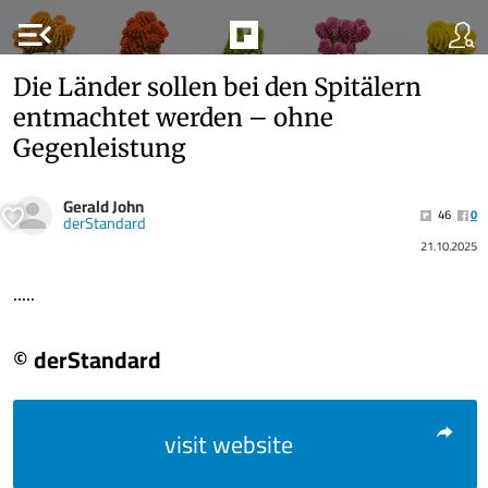
menu_open
Die Länder sollen bei den Spitälern
entmachtet werden – ohne
Gegenleistung
Gerald John
46
0
derStandard
21.10.2025
.....
© derStandard
visit website