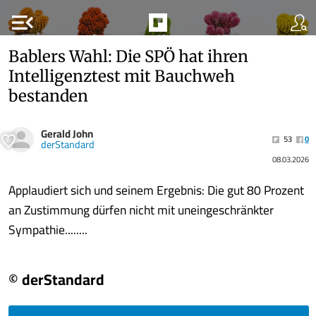
menu_open
Bablers Wahl: Die SPÖ hat ihren
Intelligenztest mit Bauchweh
bestanden
Gerald John
53
0
derStandard
08.03.2026
Applaudiert sich und seinem Ergebnis: Die gut 80 Prozent
an Zustimmung dürfen nicht mit uneingeschränkter
Sympathie........
© derStandard