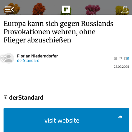
menu_open
Europa kann sich gegen Russlands
Provokationen wehren, ohne
Flieger abzuschießen
Florian Niederndorfer
51
0
derStandard
23.09.2025
.....
© derStandard
visit website