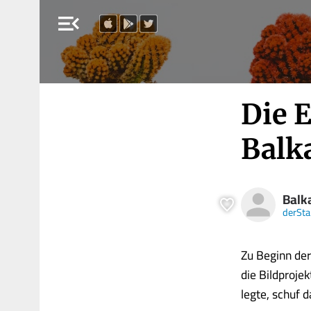
menu_open
Die 
Balk
Balk
derSt
Zu Beginn der
die Bildproje
legte, schuf da