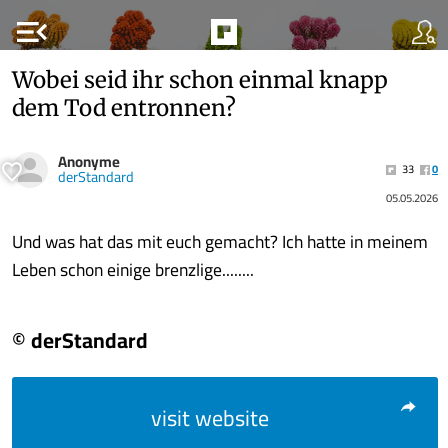
menu_open
Wobei seid ihr schon einmal knapp
dem Tod entronnen?
Anonyme
33
0
derStandard
05.05.2026
Und was hat das mit euch gemacht? Ich hatte in meinem
Leben schon einige brenzlige........
© derStandard
visit website