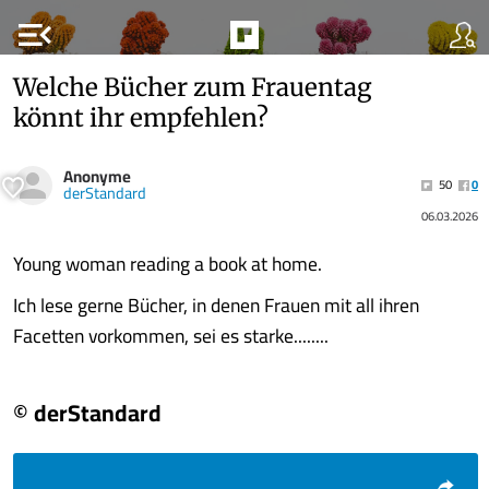
menu_open
Welche Bücher zum Frauentag
könnt ihr empfehlen?
Anonyme
50
0
derStandard
06.03.2026
Young woman reading a book at home.
Ich lese gerne Bücher, in denen Frauen mit all ihren
Facetten vorkommen, sei es starke........
© derStandard