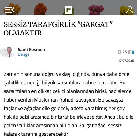
menu_open
SESSİZ TARAFGİRLİK "GARGAT"
OLMAKTIR
Sami Kesmen
26
0
Denge
17.07.2025
Zamanın sonuna doğru yaklaşıldığında, dünya daha önce
şahitlik etmediği büyük sarsıntılara sahne olacaktır. Bu
sarsıntıların en dikkat çekici olanlarından birisi, hadislerde
haber verilen Müslüman-Yahudi savaşıdır. Bu savaşta
taşlar ve ağaçlar dile gelecek, adeta yaratılmış her şey
hak ile batıl arasında bir taraf belirleyecektir. Ancak bu dile
gelen varlıklar arasından biri olan Gargat ağacı sessiz
kalarak tarafını gösterecektir