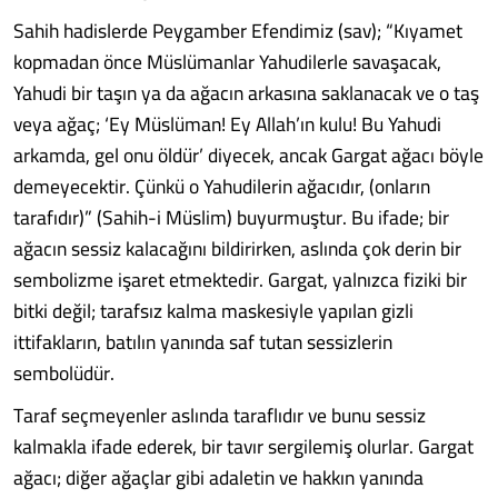
Sahih hadislerde Peygamber Efendimiz (sav); “Kıyamet
kopmadan önce Müslümanlar Yahudilerle savaşacak,
Yahudi bir taşın ya da ağacın arkasına saklanacak ve o taş
veya ağaç; ‘Ey Müslüman! Ey Allah’ın kulu! Bu Yahudi
arkamda, gel onu öldür’ diyecek, ancak Gargat ağacı böyle
demeyecektir. Çünkü o Yahudilerin ağacıdır, (onların
tarafıdır)” (Sahih-i Müslim) buyurmuştur. Bu ifade; bir
ağacın sessiz kalacağını bildirirken, aslında çok derin bir
sembolizme işaret etmektedir. Gargat, yalnızca fiziki bir
bitki değil; tarafsız kalma maskesiyle yapılan gizli
ittifakların, batılın yanında saf tutan sessizlerin
sembolüdür.
Taraf seçmeyenler aslında taraflıdır ve bunu sessiz
kalmakla ifade ederek, bir tavır sergilemiş olurlar. Gargat
ağacı; diğer ağaçlar gibi adaletin ve hakkın yanında