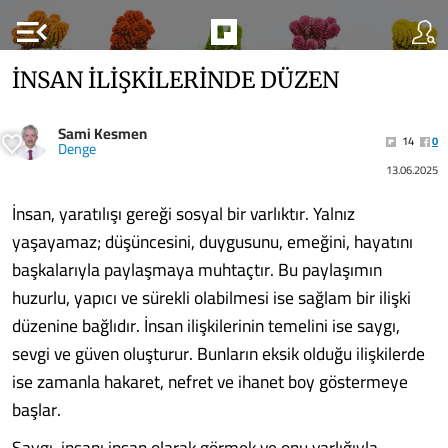
menu_open
İNSAN İLİŞKİLERİNDE DÜZEN
Sami Kesmen
14
0
Denge
13.06.2025
İnsan, yaratılışı gereği sosyal bir varlıktır. Yalnız
yaşayamaz; düşüncesini, duygusunu, emeğini, hayatını
başkalarıyla paylaşmaya muhtaçtır. Bu paylaşımın
huzurlu, yapıcı ve sürekli olabilmesi ise sağlam bir ilişki
düzenine bağlıdır. İnsan ilişkilerinin temelini ise saygı,
sevgi ve güven oluşturur. Bunların eksik olduğu ilişkilerde
ise zamanla hakaret, nefret ve ihanet boy göstermeye
başlar.
Saygı, insanı insan olarak görmek ve onu varlığıyla