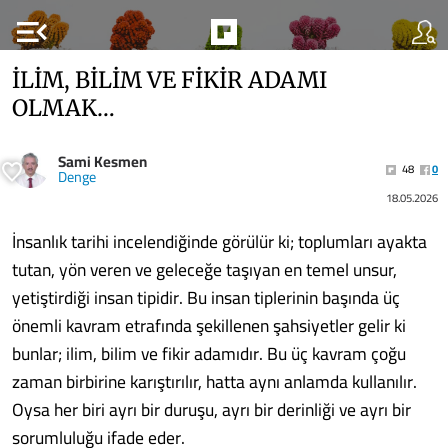
menu_open
İLİM, BİLİM VE FİKİR ADAMI
OLMAK…
Sami Kesmen
48
0
Denge
18.05.2026
İnsanlık tarihi incelendiğinde görülür ki; toplumları ayakta
tutan, yön veren ve geleceğe taşıyan en temel unsur,
yetiştirdiği insan tipidir. Bu insan tiplerinin başında üç
önemli kavram etrafında şekillenen şahsiyetler gelir ki
bunlar; ilim, bilim ve fikir adamıdır. Bu üç kavram çoğu
zaman birbirine karıştırılır, hatta aynı anlamda kullanılır.
Oysa her biri ayrı bir duruşu, ayrı bir derinliği ve ayrı bir
sorumluluğu ifade eder.