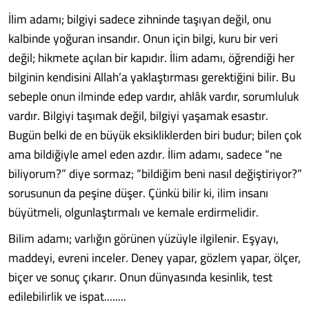
İlim adamı; bilgiyi sadece zihninde taşıyan değil, onu
kalbinde yoğuran insandır. Onun için bilgi, kuru bir veri
değil; hikmete açılan bir kapıdır. İlim adamı, öğrendiği her
bilginin kendisini Allah’a yaklaştırması gerektiğini bilir. Bu
sebeple onun ilminde edep vardır, ahlâk vardır, sorumluluk
vardır. Bilgiyi taşımak değil, bilgiyi yaşamak esastır.
Bugün belki de en büyük eksikliklerden biri budur; bilen çok
ama bildiğiyle amel eden azdır. İlim adamı, sadece “ne
biliyorum?” diye sormaz; “bildiğim beni nasıl değiştiriyor?”
sorusunun da peşine düşer. Çünkü bilir ki, ilim insanı
büyütmeli, olgunlaştırmalı ve kemale erdirmelidir.
Bilim adamı; varlığın görünen yüzüyle ilgilenir. Eşyayı,
maddeyi, evreni inceler. Deney yapar, gözlem yapar, ölçer,
biçer ve sonuç çıkarır. Onun dünyasında kesinlik, test
edilebilirlik ve ispat........