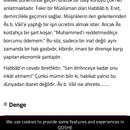
anlatmaktadır. Fakir bir Müslüman olan Habbâb b. Eret,
demircilikle geçimini sağlar. Müşriklerin ileri gelenlerinden
Âs b. Vâil’e yaptığı bir işin ücretini almak ister. Ancak Âs
küstahça bir şart koşar; “Muhammed’i reddetmedikçe
borcumu ödemem.” Bu söz, sadece bir inat değil; aynı
zamanda bir hak gasbıdır, kibirdir, imani bir direnişe karşı
yapılan ekonomik şantajdır.
Habbâb’ın cevabı ibretliktir; “Sen dirilinceye kadar onu
inkâr etmem!” Çünkü mümin bilir ki, hakikat yalnız bu
dünyadan ibaret değildir. Âs b. Vâil ise ahirete........
© Denge
We use cookies to provide some features and experiences in
visit website
QOSHE