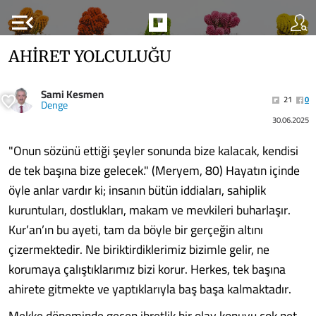
menu_open
AHİRET YOLCULUĞU
Sami Kesmen
21
0
Denge
30.06.2025
"Onun sözünü ettiği şeyler sonunda bize kalacak, kendisi
de tek başına bize gelecek." (Meryem, 80) Hayatın içinde
öyle anlar vardır ki; insanın bütün iddiaları, sahiplik
kuruntuları, dostlukları, makam ve mevkileri buharlaşır.
Kur’an’ın bu ayeti, tam da böyle bir gerçeğin altını
çizermektedir. Ne biriktirdiklerimiz bizimle gelir, ne
korumaya çalıştıklarımız bizi korur. Herkes, tek başına
ahirete gitmekte ve yaptıklarıyla baş başa kalmaktadır.
Mekke döneminde geçen ibretlik bir olay konuyu çok net