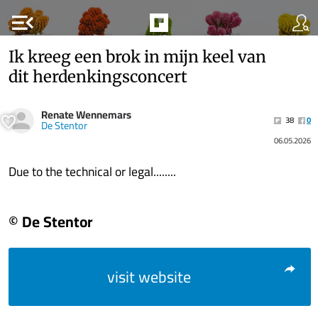
menu_open
Ik kreeg een brok in mijn keel van
dit herdenkingsconcert
Renate Wennemars
38
0
De Stentor
06.05.2026
Due to the technical or legal........
© De Stentor
visit website