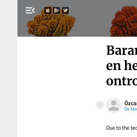
menu_open
Baran
en he
ontr
Özca
De Ste
Due to the tech