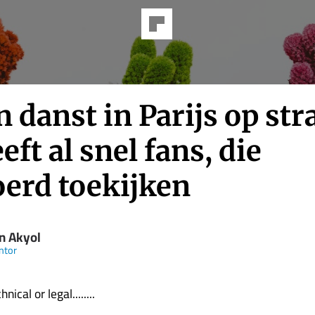
 danst in Parijs op str
eft al snel fans, die
oerd toekijken
n Akyol
ntor
nical or legal........